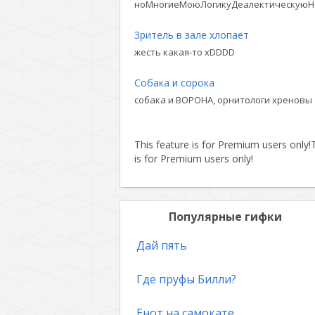
ноМногиеМоюЛогикуДеалектическуюН
Зритель в зале хлопает
жесть какая-то xDDDD
Собака и сорока
собака и ВОРОНА, орнитологи хреновы
This feature is for Premium users only!
T
is for Premium users only!
Популярные гифки
Дай пять
Где пруфы Билли?
Енот на самокате