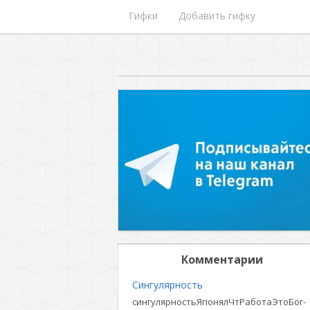
Гифки
Добавить гифку
Комментарии
Сингулярность
сингулярностьЯпонялЧтРаботаЭтоБог-