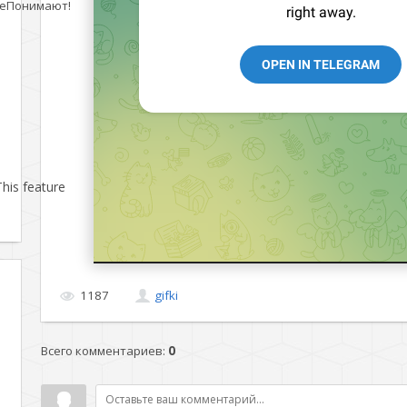
еПонимают!
his feature
1187
gifki
Всего комментариев
:
0