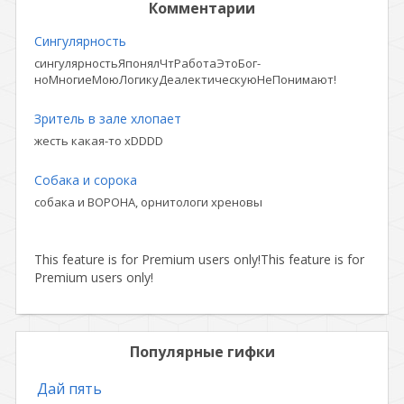
Комментарии
Сингулярность
сингулярностьЯпонялЧтРаботаЭтоБог-
ноМногиеМоюЛогикуДеалектическуюНеПонимают!
Зритель в зале хлопает
жесть какая-то xDDDD
Собака и сорока
собака и ВОРОНА, орнитологи хреновы
This feature is for Premium users only!
This feature is for
Premium users only!
Популярные гифки
Дай пять