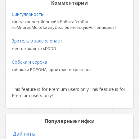
Комментарии
Сингулярность
сингулярностьЯпонялЧтРаботаЭтоБог-
ноМногиеМоюЛогикуДеалектическуюНеПонимают!
Зритель в зале хлопает
жесть какая-то xDDDD
Собака и сорока
собака и ВОРОНА, орнитологи хреновы
This feature is for Premium users only!
This feature is for
Premium users only!
Популярные гифки
Дай пять