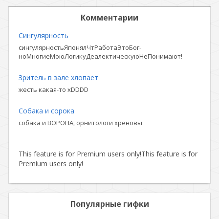
Комментарии
Сингулярность
сингулярностьЯпонялЧтРаботаЭтоБог-
ноМногиеМоюЛогикуДеалектическуюНеПонимают!
Зритель в зале хлопает
жесть какая-то xDDDD
Собака и сорока
собака и ВОРОНА, орнитологи хреновы
This feature is for Premium users only!
This feature is for
Premium users only!
Популярные гифки