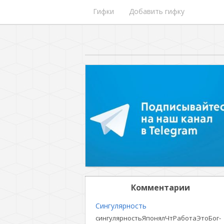
Гифки
Добавить гифку
Комментарии
Сингулярность
сингулярностьЯпонялЧтРаботаЭтоБог-