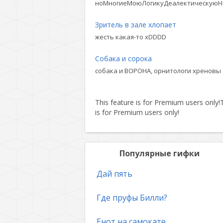
ноМногиеМоюЛогикуДеалектическуюН
Зритель в зале хлопает
жесть какая-то xDDDD
Собака и сорока
собака и ВОРОНА, орнитологи хреновы
This feature is for Premium users only!
T
is for Premium users only!
Популярные гифки
Дай пять
Где пруфы Билли?
Енот на самокате