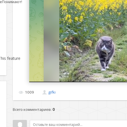
еПонимают!
his feature
1009
gifki
Всего комментариев
:
0