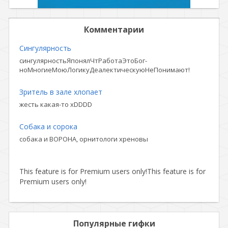
Комментарии
Сингулярность
сингулярностьЯпонялЧтРаботаЭтоБог-
ноМногиеМоюЛогикуДеалектическуюНеПонимают!
Зритель в зале хлопает
жесть какая-то xDDDD
Собака и сорока
собака и ВОРОНА, орнитологи хреновы
This feature is for Premium users only!
This feature is for
Premium users only!
Популярные гифки