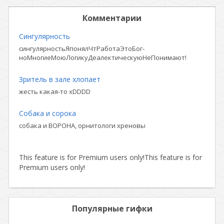
Комментарии
Сингулярность
сингулярностьЯпонялЧтРаботаЭтоБог-
ноМногиеМоюЛогикуДеалектическуюНеПонимают!
Зритель в зале хлопает
жесть какая-то xDDDD
Собака и сорока
собака и ВОРОНА, орнитологи хреновы
This feature is for Premium users only!
This feature is for
Premium users only!
Популярные гифки