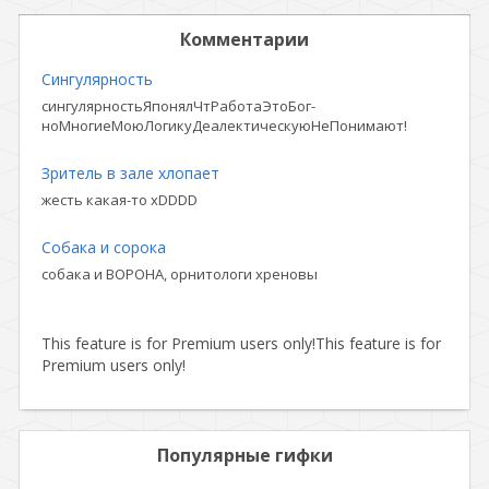
Комментарии
Сингулярность
сингулярностьЯпонялЧтРаботаЭтоБог-
ноМногиеМоюЛогикуДеалектическуюНеПонимают!
Зритель в зале хлопает
жесть какая-то xDDDD
Собака и сорока
собака и ВОРОНА, орнитологи хреновы
This feature is for Premium users only!
This feature is for
Premium users only!
Популярные гифки