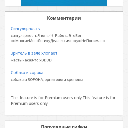
Комментарии
Сингулярность
сингулярностьЯпонялЧтРаботаЭтоБог-
ноМногиеМоюЛогикуДеалектическуюНеПонимают!
Зритель в зале хлопает
жесть какая-то xDDDD
Собака и сорока
собака и ВОРОНА, орнитологи хреновы
This feature is for Premium users only!
This feature is for
Premium users only!
Популярные гифки