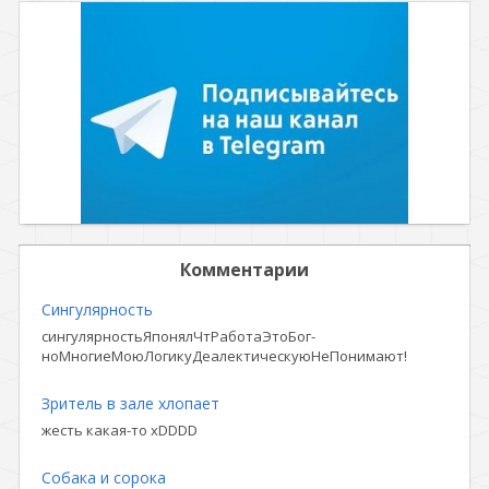
Комментарии
Сингулярность
сингулярностьЯпонялЧтРаботаЭтоБог-
ноМногиеМоюЛогикуДеалектическуюНеПонимают!
Зритель в зале хлопает
жесть какая-то xDDDD
Собака и сорока