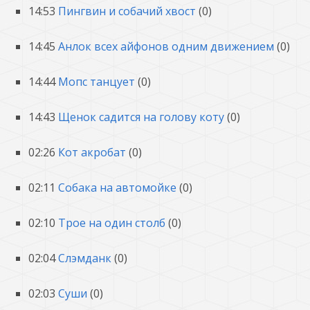
14:53
Пингвин и собачий хвост
(0)
14:45
Анлок всех айфонов одним движением
(0)
14:44
Мопс танцует
(0)
14:43
Щенок садится на голову коту
(0)
02:26
Кот акробат
(0)
02:11
Собака на автомойке
(0)
02:10
Трое на один столб
(0)
02:04
Слэмданк
(0)
02:03
Суши
(0)