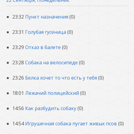
22 Сентября, Понедельник
23:32
Пункт назначения
(0)
23:31
Голубая гусеница
(0)
23:29
Отказ в балете
(0)
23:28
Собака на велосипеде
(0)
23:26
Белка хочет то что есть у тебя
(0)
18:01
Лежачий полицейский
(0)
14:56
Как разбудить собаку
(0)
14:54
Игрушечная собака пугает живых псов
(0)