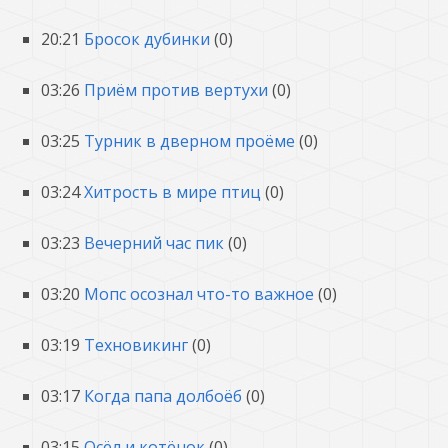
20:21
Бросок дубинки
(0)
03:26
Приём против вертухи
(0)
03:25
Турник в дверном проёме
(0)
03:24
Хитрость в мире птиц
(0)
03:23
Вечерний час пик
(0)
03:20
Мопс осознал что-то важное
(0)
03:19
Техновикинг
(0)
03:17
Когда папа долбоёб
(0)
03:15
Осёл и котёнок
(0)