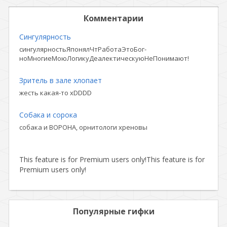
Комментарии
Сингулярность
сингулярностьЯпонялЧтРаботаЭтоБог-
ноМногиеМоюЛогикуДеалектическуюНеПонимают!
Зритель в зале хлопает
жесть какая-то xDDDD
Собака и сорока
собака и ВОРОНА, орнитологи хреновы
This feature is for Premium users only!
This feature is for
Premium users only!
Популярные гифки