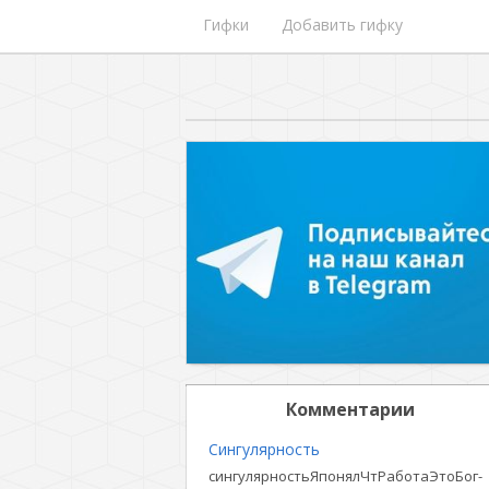
Гифки
Добавить гифку
Комментарии
Сингулярность
сингулярностьЯпонялЧтРаботаЭтоБог-