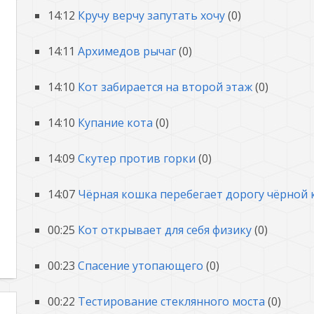
14:12
Кручу верчу запутать хочу
(0)
14:11
Архимедов рычаг
(0)
14:10
Кот забирается на второй этаж
(0)
14:10
Купание кота
(0)
14:09
Скутер против горки
(0)
14:07
Чёрная кошка перебегает дорогу чёрной
00:25
Кот открывает для себя физику
(0)
00:23
Спасение утопающего
(0)
00:22
Тестирование стеклянного моста
(0)