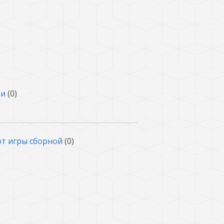
щи
(0)
от игры сборной
(0)