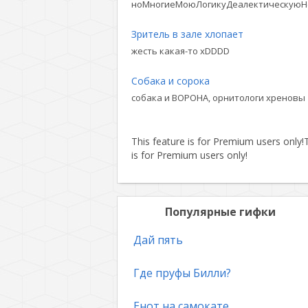
ноМногиеМоюЛогикуДеалектическуюН
Зритель в зале хлопает
жесть какая-то xDDDD
Собака и сорока
собака и ВОРОНА, орнитологи хреновы
This feature is for Premium users only!
T
is for Premium users only!
Популярные гифки
Дай пять
Где пруфы Билли?
Енот на самокате