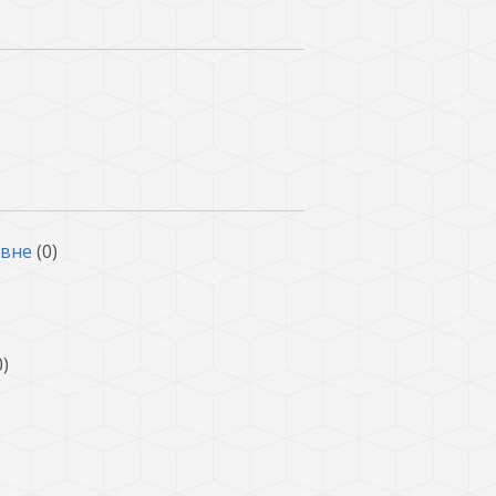
евне
(0)
0)