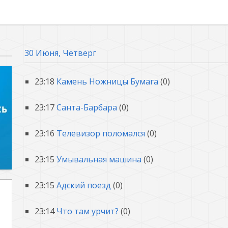
30 Июня, Четверг
23:18
Камень Ножницы Бумага
(0)
23:17
Санта-Барбара
(0)
23:16
Телевизор поломался
(0)
23:15
Умывальная машина
(0)
23:15
Адский поезд
(0)
23:14
Что там урчит?
(0)