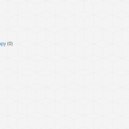
ару
(0)