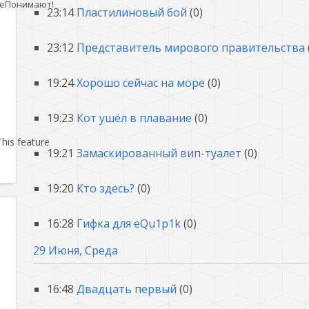
еПонимают!
23:14
Пластилиновый бой
(0)
23:12
Представитель мирового правительства
19:24
Хорошо сейчас на море
(0)
19:23
Кот ушёл в плавание
(0)
his feature
19:21
Замаскированный вип-туалет
(0)
19:20
Кто здесь?
(0)
16:28
Гифка для eQu1p1k
(0)
29 Июня, Среда
16:48
Двадцать первый
(0)