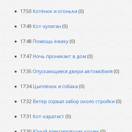
17:50
Котёнок и огоньки
(0)
17:49
Кот-хулиган
(0)
17:48
Помощь ёжику
(0)
17:47
Ночь проникает в дом
(0)
17:35
Опускающиеся двери автомобиля
(0)
17:34
Цыплёнок и собака
(0)
17:32
Ветер сорвал забор около стройки
(0)
17:31
Кот-каратист
(0)
17:30
Юный дрессировщик кошек
(0)