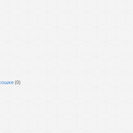
 кошке
(0)