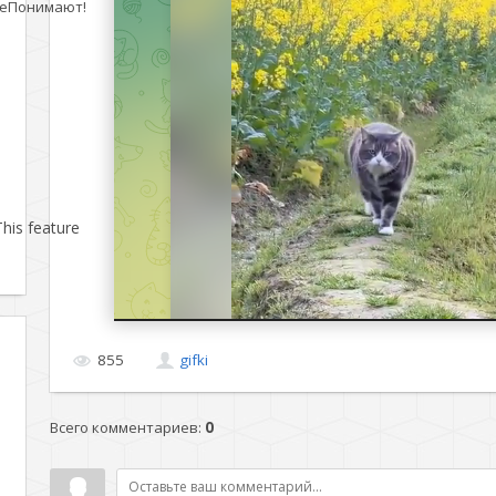
еПонимают!
his feature
855
gifki
Всего комментариев
:
0