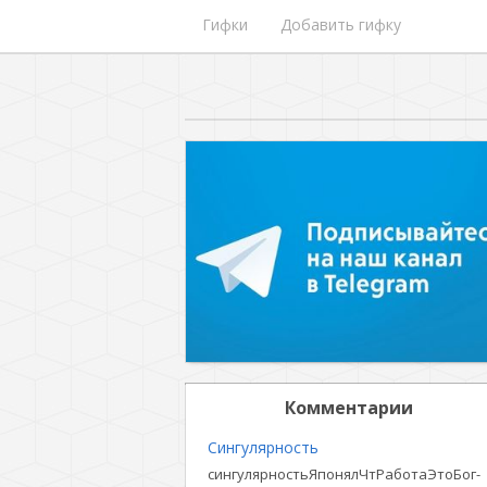
Гифки
Добавить гифку
Комментарии
Сингулярность
сингулярностьЯпонялЧтРаботаЭтоБог-