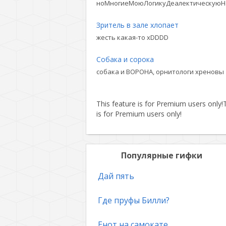
ноМногиеМоюЛогикуДеалектическуюН
Зритель в зале хлопает
жесть какая-то xDDDD
Собака и сорока
собака и ВОРОНА, орнитологи хреновы
This feature is for Premium users only!
T
is for Premium users only!
Популярные гифки
Дай пять
Где пруфы Билли?
Енот на самокате