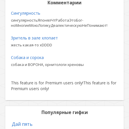
Комментарии
Сингулярность
сингулярностьЯпонялЧтРаботаЭтоБог-
ноМногиеМоюЛогикуДеалектическуюНеПонимают!
Зритель в зале хлопает
жесть какая-то xDDDD
Собака и сорока
собака и ВОРОНА, орнитологи хреновы
This feature is for Premium users only!
This feature is for
Premium users only!
Популярные гифки
Дай пять