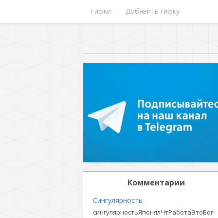
Гифки
Добавить гифку
Комментарии
Сингулярность
сингулярностьЯпонялЧтРаботаЭтоБог-