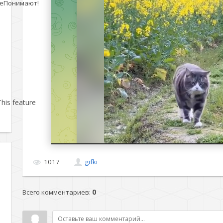
еПонимают!
his feature
1017
gifki
Всего комментариев
:
0