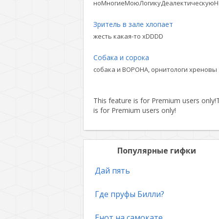
ноМногиеМоюЛогикуДеалектическуюН
Зритель в зале хлопает
жесть какая-то xDDDD
Собака и сорока
собака и ВОРОНА, орнитологи хреновы
This feature is for Premium users only!
T
is for Premium users only!
Популярные гифки
Дай пять
Где пруфы Билли?
Енот на самокате