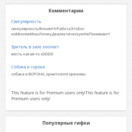
Комментарии
Сингулярность
сингулярностьЯпонялЧтРаботаЭтоБог-
ноМногиеМоюЛогикуДеалектическуюНеПонимают!
Зритель в зале хлопает
жесть какая-то xDDDD
Собака и сорока
собака и ВОРОНА, орнитологи хреновы
This feature is for Premium users only!
This feature is for
Premium users only!
Популярные гифки