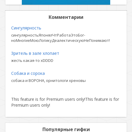
Комментарии
Сингулярность
сингулярностьЯпонялЧтРаботаЭтоБог-
ноМногиеМоюЛогикуДеалектическуюНеПонимают!
Зритель в зале хлопает
жесть какая-то xDDDD
Собака и сорока
собака и ВОРОНА, орнитологи хреновы
This feature is for Premium users only!
This feature is for
Premium users only!
Популярные гифки