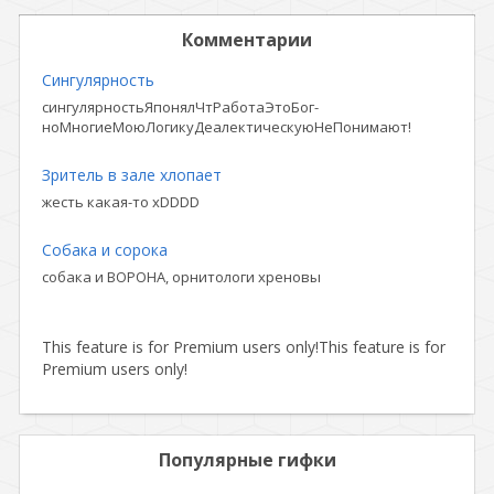
Комментарии
Сингулярность
сингулярностьЯпонялЧтРаботаЭтоБог-
ноМногиеМоюЛогикуДеалектическуюНеПонимают!
Зритель в зале хлопает
жесть какая-то xDDDD
Собака и сорока
собака и ВОРОНА, орнитологи хреновы
This feature is for Premium users only!
This feature is for
Premium users only!
Популярные гифки