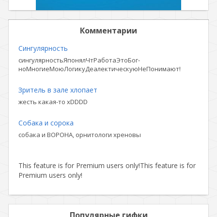
Комментарии
Сингулярность
сингулярностьЯпонялЧтРаботаЭтоБог-
ноМногиеМоюЛогикуДеалектическуюНеПонимают!
Зритель в зале хлопает
жесть какая-то xDDDD
Собака и сорока
собака и ВОРОНА, орнитологи хреновы
This feature is for Premium users only!
This feature is for
Premium users only!
Популярные гифки