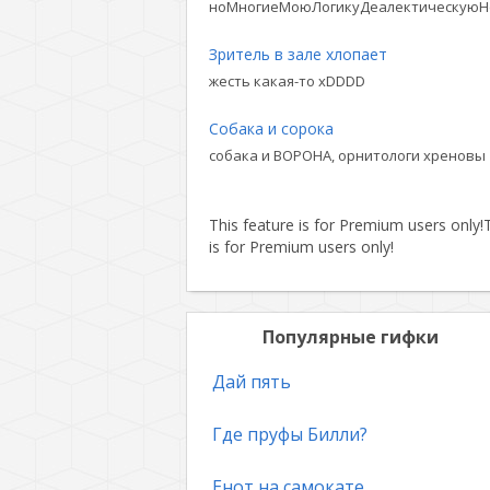
ноМногиеМоюЛогикуДеалектическуюН
Зритель в зале хлопает
жесть какая-то xDDDD
Собака и сорока
собака и ВОРОНА, орнитологи хреновы
This feature is for Premium users only!
T
is for Premium users only!
Популярные гифки
Дай пять
Где пруфы Билли?
Енот на самокате