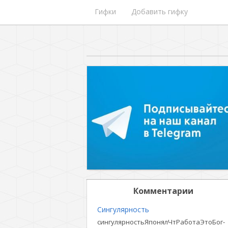
Гифки
Добавить гифку
Комментарии
Сингулярность
сингулярностьЯпонялЧтРаботаЭтоБог-