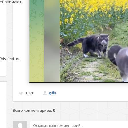
еПонимают!
his feature
1376
gifki
Всего комментариев
:
0