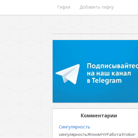
Гифки
Добавить гифку
Комментарии
Сингулярность
сингулярностьЯпонялЧтРаботаЭтоБог-