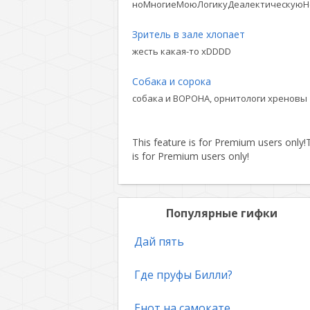
ноМногиеМоюЛогикуДеалектическуюН
Зритель в зале хлопает
жесть какая-то xDDDD
Собака и сорока
собака и ВОРОНА, орнитологи хреновы
This feature is for Premium users only!
T
is for Premium users only!
Популярные гифки
Дай пять
Где пруфы Билли?
Енот на самокате