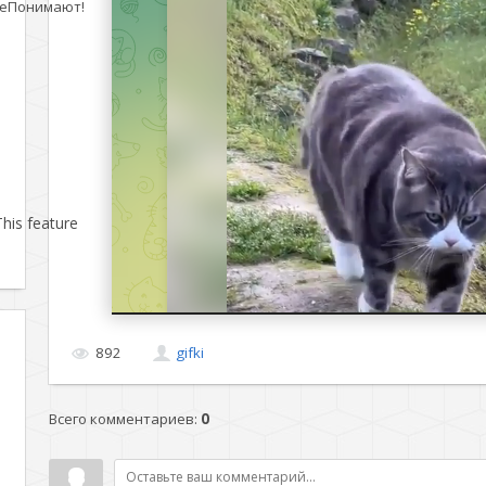
еПонимают!
his feature
892
gifki
Всего комментариев
:
0