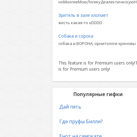
ноМногиеМоюЛогикуДеалектическуюН
Зритель в зале хлопает
жесть какая-то xDDDD
Собака и сорока
собака и ВОРОНА, орнитологи хреновы
This feature is for Premium users only!
T
is for Premium users only!
Популярные гифки
Дай пять
Где пруфы Билли?
Енот на самокате