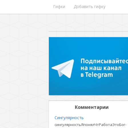
Гифки
Добавить гифку
Комментарии
Сингулярность
сингулярностьЯпонялЧтРаботаЭтоБог-