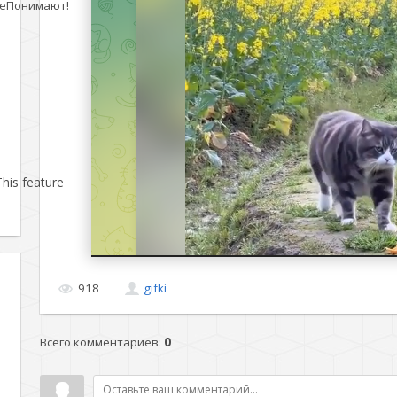
еПонимают!
his feature
918
gifki
Всего комментариев
:
0