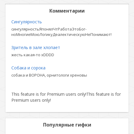
Комментарии
Сингулярность
сингулярностьЯпонялЧтРаботаЭтоБог-
ноМногиеМоюЛогикуДеалектическуюНеПонимают!
Зритель в зале хлопает
жесть какая-то xDDDD
Собака и сорока
собака и ВОРОНА, орнитологи хреновы
This feature is for Premium users only!
This feature is for
Premium users only!
Популярные гифки