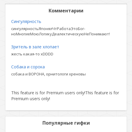
Комментарии
Сингулярность
сингулярностьЯпонялЧтРаботаЭтоБог-
ноМногиеМоюЛогикуДеалектическуюНеПонимают!
Зритель в зале хлопает
жесть какая-то xDDDD
Собака и сорока
собака и ВОРОНА, орнитологи хреновы
This feature is for Premium users only!
This feature is for
Premium users only!
Популярные гифки