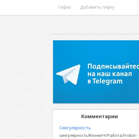
Гифки
Добавить гифку
Комментарии
Сингулярность
сингулярностьЯпонялЧтРаботаЭтоБог-