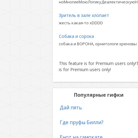
ноМногиеМоюЛогикуДеалектическуюН
Зритель в зале хлопает
жесть какая-то xDDDD
Собака и сорока
собака и ВОРОНА, орнитологи хреновы
This feature is for Premium users only!
T
is for Premium users only!
Популярные гифки
Дай пять
Где пруфы Билли?
Енот на самокате