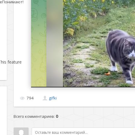
еПонимают!
his feature
794
gifki
Всего комментариев
:
0