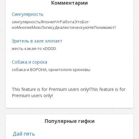
Комментарии
Сингулярность
сингулярностьЯпонялЧтРаботаЭтоБог-
ноМногиеМоюЛогикуДеалектическуюНеПонимают!
Зритель в зале хлопает
жесть какая-то xDDDD
Собака и сорока
собака и ВОРОНА, орнитологи хреновы
This feature is for Premium users only!
This feature is for
Premium users only!
Популярные гифки
Дай пять