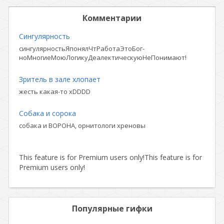
Комментарии
Сингулярность
сингулярностьЯпонялЧтРаботаЭтоБог-
ноМногиеМоюЛогикуДеалектическуюНеПонимают!
Зритель в зале хлопает
жесть какая-то xDDDD
Собака и сорока
собака и ВОРОНА, орнитологи хреновы
This feature is for Premium users only!
This feature is for
Premium users only!
Популярные гифки