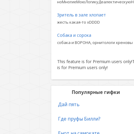
ноМногиеМоюЛогикуДеалектическуюН
Зритель в зале хлопает
жесть какая-то xDDDD
Собака и сорока
собака и ВОРОНА, орнитологи хреновы
This feature is for Premium users only!
T
is for Premium users only!
Популярные гифки
Дай пять
Где пруфы Билли?
Енот на самокате