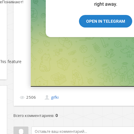
еПонимают!
his feature
2506
gifki
Всего комментариев
:
0