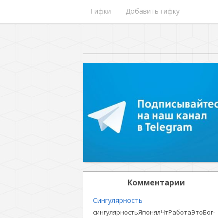
Гифки
Добавить гифку
Комментарии
Сингулярность
сингулярностьЯпонялЧтРаботаЭтоБог-