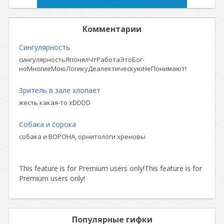
Комментарии
Сингулярность
сингулярностьЯпонялЧтРаботаЭтоБог-
ноМногиеМоюЛогикуДеалектическуюНеПонимают!
Зритель в зале хлопает
жесть какая-то xDDDD
Собака и сорока
собака и ВОРОНА, орнитологи хреновы
This feature is for Premium users only!
This feature is for
Premium users only!
Популярные гифки