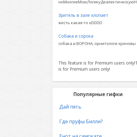
ноМногиеМоюЛогикуДеалектическуюН
Зритель в зале хлопает
жесть какая-то xDDDD
Собака и сорока
собака и ВОРОНА, орнитологи хреновы
This feature is for Premium users only!
T
is for Premium users only!
Популярные гифки
Дай пять
Где пруфы Билли?
Енот на самокате