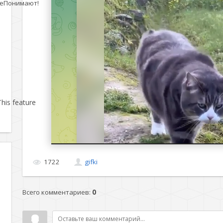
еПонимают!
his feature
1722
gifki
Всего комментариев
:
0