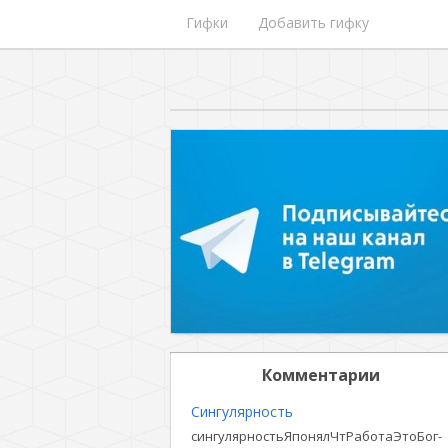
Гифки
Добавить гифку
Комментарии
Сингулярность
сингулярностьЯпонялЧтРаботаЭтоБог-