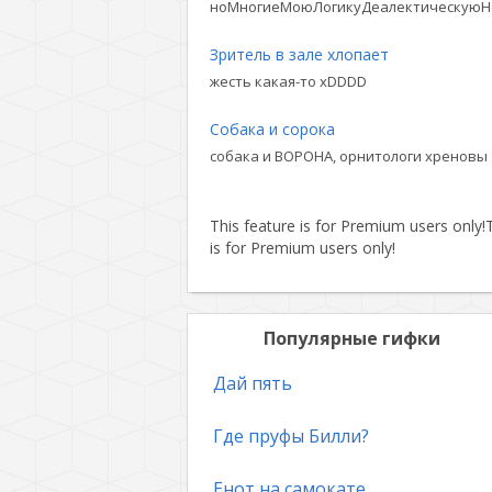
ноМногиеМоюЛогикуДеалектическуюН
Зритель в зале хлопает
жесть какая-то xDDDD
Собака и сорока
собака и ВОРОНА, орнитологи хреновы
This feature is for Premium users only!
T
is for Premium users only!
Популярные гифки
Дай пять
Где пруфы Билли?
Енот на самокате