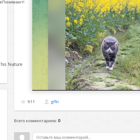
еПонимают!
his feature
911
gifki
Всего комментариев
:
0