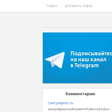
Гифки
Добавить гифку
Комментарии
Сингулярность
сингулярностьЯпонялЧтРаботаЭтоБог-