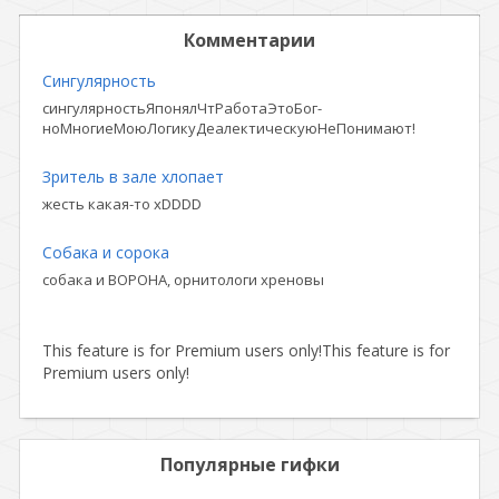
Комментарии
Сингулярность
сингулярностьЯпонялЧтРаботаЭтоБог-
ноМногиеМоюЛогикуДеалектическуюНеПонимают!
Зритель в зале хлопает
жесть какая-то xDDDD
Собака и сорока
собака и ВОРОНА, орнитологи хреновы
This feature is for Premium users only!
This feature is for
Premium users only!
Популярные гифки