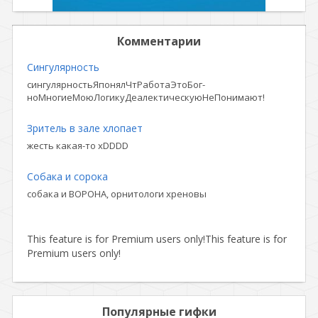
Комментарии
Сингулярность
сингулярностьЯпонялЧтРаботаЭтоБог-
ноМногиеМоюЛогикуДеалектическуюНеПонимают!
Зритель в зале хлопает
жесть какая-то xDDDD
Собака и сорока
собака и ВОРОНА, орнитологи хреновы
This feature is for Premium users only!
This feature is for
Premium users only!
Популярные гифки