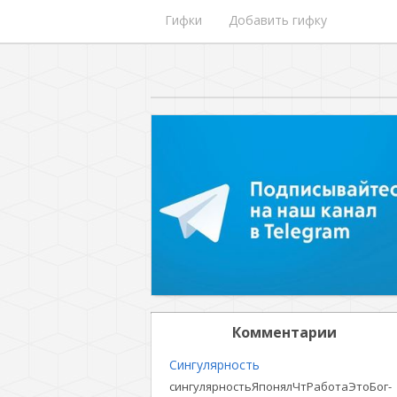
Гифки
Добавить гифку
Комментарии
Сингулярность
сингулярностьЯпонялЧтРаботаЭтоБог-