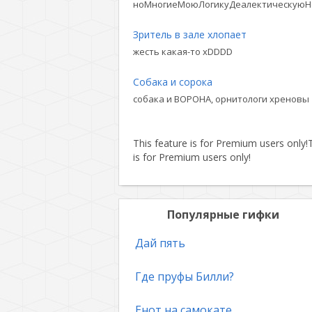
ноМногиеМоюЛогикуДеалектическуюН
Зритель в зале хлопает
жесть какая-то xDDDD
Собака и сорока
собака и ВОРОНА, орнитологи хреновы
This feature is for Premium users only!
T
is for Premium users only!
Популярные гифки
Дай пять
Где пруфы Билли?
Енот на самокате