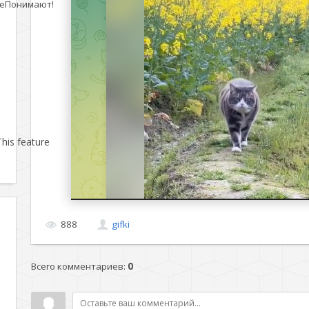
еПонимают!
his feature
888
gifki
Всего комментариев
:
0