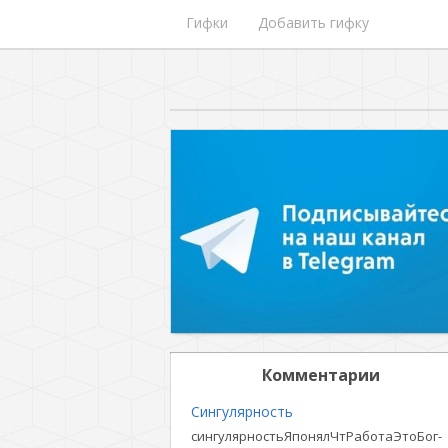
Гифки
Добавить гифку
Комментарии
Сингулярность
сингулярностьЯпонялЧтРаботаЭтоБог-