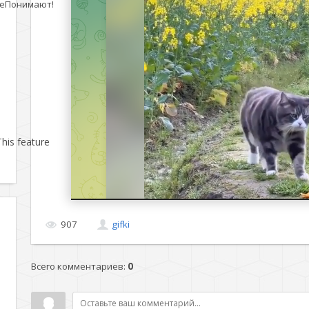
еПонимают!
his feature
907
gifki
Всего комментариев
:
0