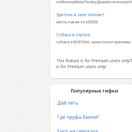
ноМногиеМоюЛогикуДеалектическуюН
Зритель в зале хлопает
жесть какая-то xDDDD
Собака и сорока
собака и ВОРОНА, орнитологи хреновы
This feature is for Premium users only!
T
is for Premium users only!
Популярные гифки
Дай пять
Где пруфы Билли?
Енот на самокате