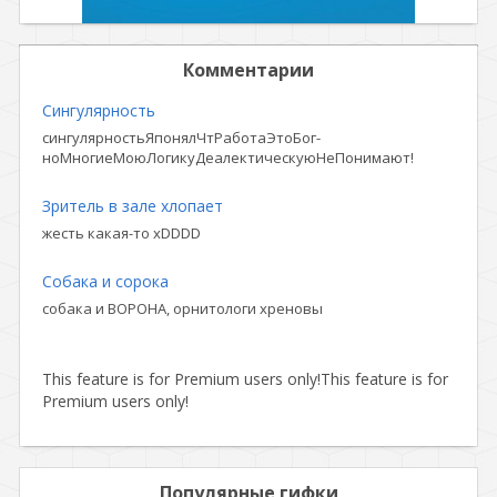
Комментарии
Сингулярность
сингулярностьЯпонялЧтРаботаЭтоБог-
ноМногиеМоюЛогикуДеалектическуюНеПонимают!
Зритель в зале хлопает
жесть какая-то xDDDD
Собака и сорока
собака и ВОРОНА, орнитологи хреновы
This feature is for Premium users only!
This feature is for
Premium users only!
Популярные гифки