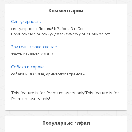
Комментарии
Сингулярность
сингулярностьЯпонялЧтРаботаЭтоБог-
ноМногиеМоюЛогикуДеалектическуюНеПонимают!
Зритель в зале хлопает
жесть какая-то xDDDD
Собака и сорока
собака и ВОРОНА, орнитологи хреновы
This feature is for Premium users only!
This feature is for
Premium users only!
Популярные гифки