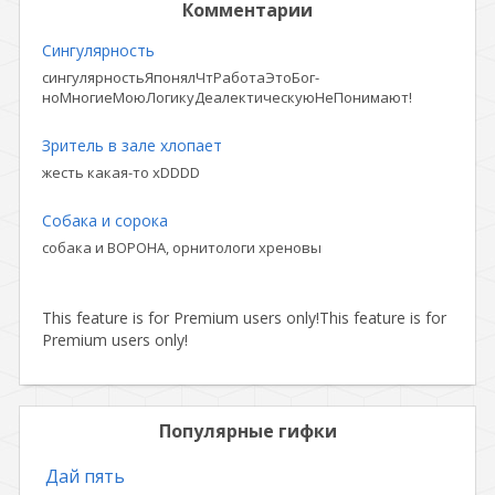
Комментарии
Сингулярность
сингулярностьЯпонялЧтРаботаЭтоБог-
ноМногиеМоюЛогикуДеалектическуюНеПонимают!
Зритель в зале хлопает
жесть какая-то xDDDD
Собака и сорока
собака и ВОРОНА, орнитологи хреновы
This feature is for Premium users only!
This feature is for
Premium users only!
Популярные гифки
Дай пять