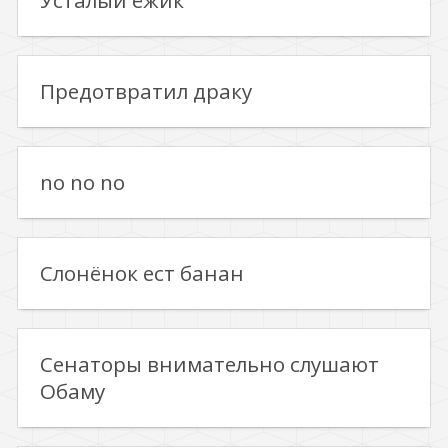
Усталый ёжик
Предотвратил драку
no no no
Слонёнок ест банан
Сенаторы внимательно слушают
Обаму