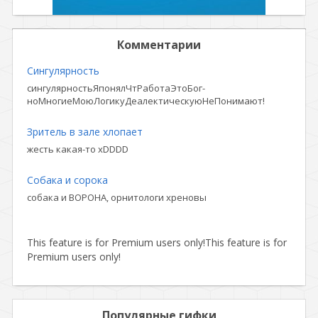
Комментарии
Сингулярность
сингулярностьЯпонялЧтРаботаЭтоБог-
ноМногиеМоюЛогикуДеалектическуюНеПонимают!
Зритель в зале хлопает
жесть какая-то xDDDD
Собака и сорока
собака и ВОРОНА, орнитологи хреновы
This feature is for Premium users only!
This feature is for
Premium users only!
Популярные гифки