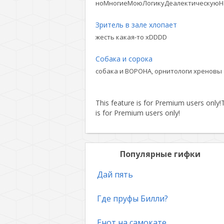
ноМногиеМоюЛогикуДеалектическуюН
Зритель в зале хлопает
жесть какая-то xDDDD
Собака и сорока
собака и ВОРОНА, орнитологи хреновы
This feature is for Premium users only!
T
is for Premium users only!
Популярные гифки
Дай пять
Где пруфы Билли?
Енот на самокате