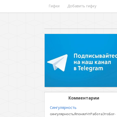
Гифки
Добавить гифку
Комментарии
Сингулярность
сингулярностьЯпонялЧтРаботаЭтоБог-