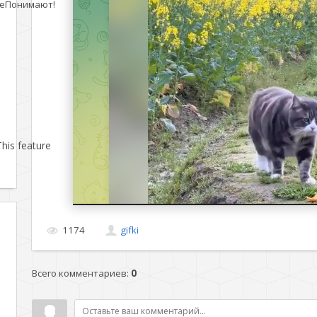
еПонимают!
his feature
1174
gifki
Всего комментариев
:
0