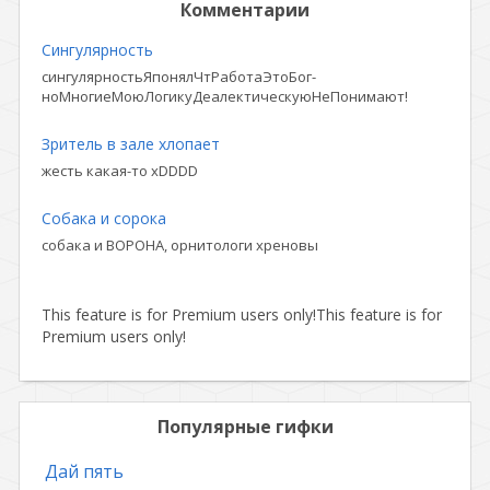
Комментарии
Сингулярность
сингулярностьЯпонялЧтРаботаЭтоБог-
ноМногиеМоюЛогикуДеалектическуюНеПонимают!
Зритель в зале хлопает
жесть какая-то xDDDD
Собака и сорока
собака и ВОРОНА, орнитологи хреновы
This feature is for Premium users only!
This feature is for
Premium users only!
Популярные гифки
Дай пять