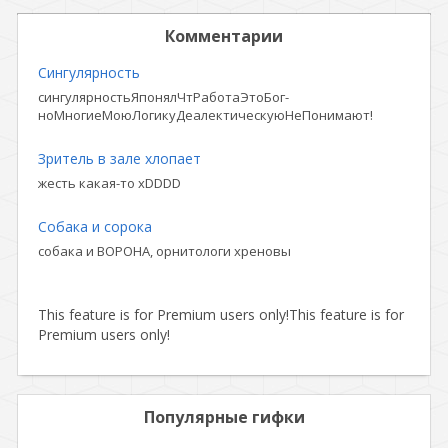
Комментарии
Сингулярность
сингулярностьЯпонялЧтРаботаЭтоБог-
ноМногиеМоюЛогикуДеалектическуюНеПонимают!
Зритель в зале хлопает
жесть какая-то xDDDD
Собака и сорока
собака и ВОРОНА, орнитологи хреновы
This feature is for Premium users only!
This feature is for
Premium users only!
Популярные гифки