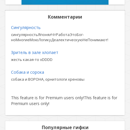
Комментарии
Сингулярность
сингулярностьЯпонялЧтРаботаЭтоБог-
ноМногиеМоюЛогикуДеалектическуюНеПонимают!
Зритель в зале хлопает
жесть какая-то xDDDD
Собака и сорока
собака и ВОРОНА, орнитологи хреновы
This feature is for Premium users only!
This feature is for
Premium users only!
Популярные гифки