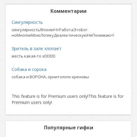
Комментарии
Сингулярность
сингулярностьЯпонялЧтРаботаЭтоБог-
ноМногиеМоюЛогикуДеалектическуюНеПонимают!
Зритель в зале хлопает
жесть какая-то xDDDD
Собака и сорока
собака и ВОРОНА, орнитологи хреновы
This feature is for Premium users only!
This feature is for
Premium users only!
Популярные гифки