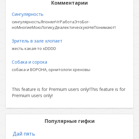
Комментарии
Сингулярность
сингулярностьЯпонялЧтРаботаЭтоБог-
ноМногиеМоюЛогикуДеалектическуюНеПонимают!
Зритель в зале хлопает
жесть какая-то xDDDD
Собака и сорока
собака и ВОРОНА, орнитологи хреновы
This feature is for Premium users only!
This feature is for
Premium users only!
Популярные гифки
Дай пять