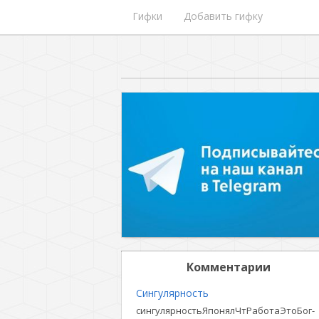
Гифки
Добавить гифку
Комментарии
Сингулярность
сингулярностьЯпонялЧтРаботаЭтоБог-