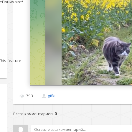
еПонимают!
his feature
793
gifki
Всего комментариев
:
0