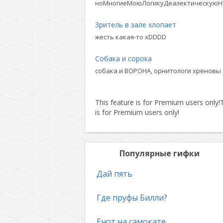
ноМногиеМоюЛогикуДеалектическуюН
Зритель в зале хлопает
жесть какая-то xDDDD
Собака и сорока
собака и ВОРОНА, орнитологи хреновы
This feature is for Premium users only!
T
is for Premium users only!
Популярные гифки
Дай пять
Где пруфы Билли?
Енот на самокате