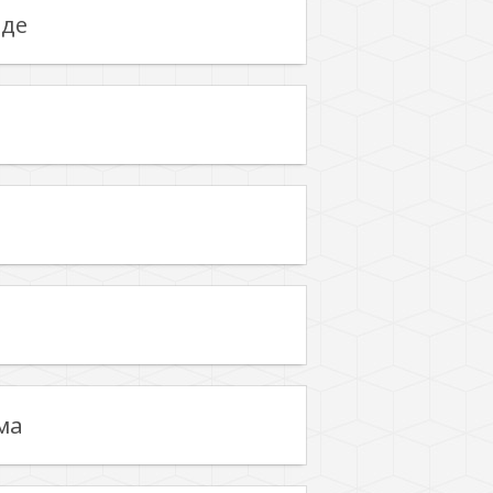
еде
ма