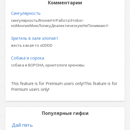
Комментарии
Сингулярность
сингулярностьЯпонялЧтРаботаЭтоБог-
ноМногиеМоюЛогикуДеалектическуюНеПонимают!
Зритель в зале хлопает
жесть какая-то xDDDD
Собака и сорока
собака и ВОРОНА, орнитологи хреновы
This feature is for Premium users only!
This feature is for
Premium users only!
Популярные гифки
Дай пять