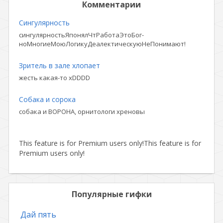
Комментарии
Сингулярность
сингулярностьЯпонялЧтРаботаЭтоБог-
ноМногиеМоюЛогикуДеалектическуюНеПонимают!
Зритель в зале хлопает
жесть какая-то xDDDD
Собака и сорока
собака и ВОРОНА, орнитологи хреновы
This feature is for Premium users only!
This feature is for
Premium users only!
Популярные гифки
Дай пять