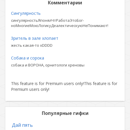
Комментарии
Сингулярность
сингулярностьЯпонялЧтРаботаЭтоБог-
ноМногиеМоюЛогикуДеалектическуюНеПонимают!
Зритель в зале хлопает
жесть какая-то xDDDD
Собака и сорока
собака и ВОРОНА, орнитологи хреновы
This feature is for Premium users only!
This feature is for
Premium users only!
Популярные гифки
Дай пять